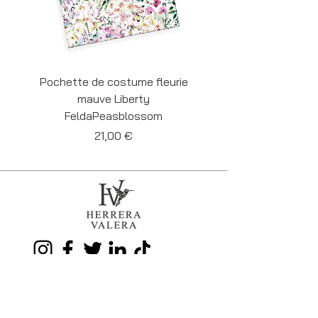
Pochette de costume fleurie
Pochette de costume 
mauve Liberty
Liberty Felda Cornf
FeldaPeasblossom
Prix
21,00 €
35-37 Grand'Rue
BE 7000 MONS
Tél.
+32 486 59 41 54