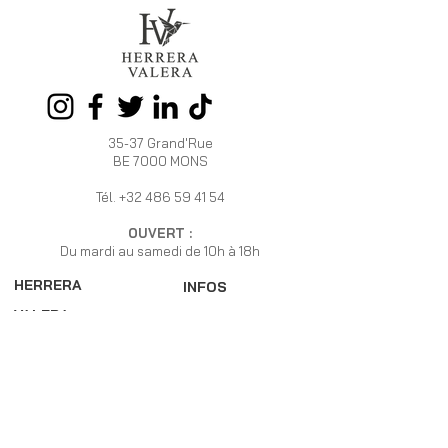
35-37 Grand'Rue
BE 7000 MONS
Tél.
+32 486 59 41 54
OUVERT :
Du mardi au samedi de 10h à 18h
HERRERA
INFOS
VALERA
Programme de
La marque
fidélité
HV
Livraison et Retour
Boutiques /
Devenez
Revendeurs
Revendeur