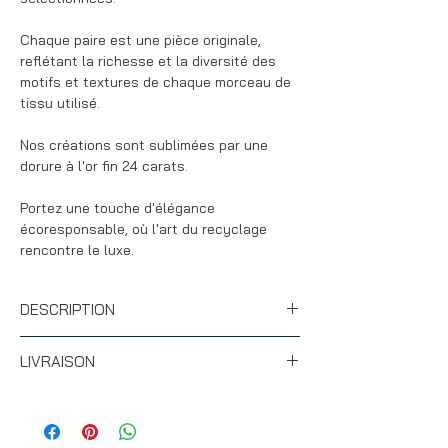
Chaque paire est une pièce originale,
reflétant la richesse et la diversité des
motifs et textures de chaque morceau de
tissu utilisé.
Nos créations sont sublimées par une
dorure à l'or fin 24 carats.
Portez une touche d'élégance
écoresponsable, où l'art du recyclage
rencontre le luxe.
DESCRIPTION
* Nos boucles d'oreilles JASMINE sont
LIVRAISON
fabriquées à partir de nos chutes de tissu
Liberty.
* Si les articles sont de stock (hors
* Nos boucles d'oreilles sont ultra légères.
personnalisation), votre commande partira
* Les arcs sont émaillés ce qui leur donne
sous 24H. Nous postons du mardi au