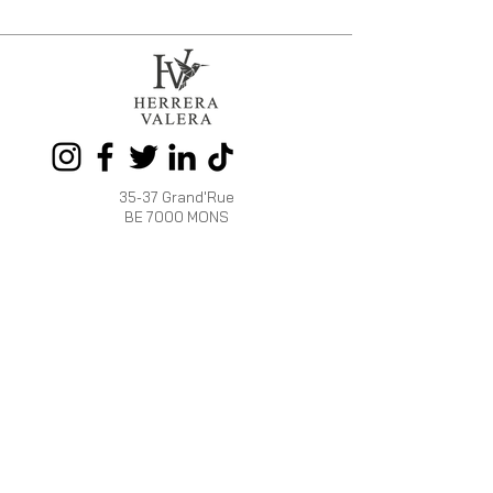
35-37 Grand'Rue
BE 7000 MONS
Tél.
+32 486 59 41 54
OUVERT :
Du mardi au samedi de 10h à 18h
HERRERA
INFOS
VALERA
Programme de
La marque
fidélité
HV
Livraison et Retour
Boutiques /
Devenez