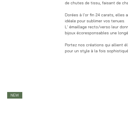
de chutes de tissu, faisant de ch
Dorées à l'or fin 24 carats, elles
idéale pour sublimer vos tenues.
L' émaillage recto/verso leur donn
bijoux écoresponsables une longév
Portez nos créations qui allient 
pour un style à la fois sophistiqu
NEW