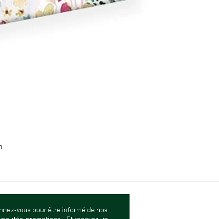
m
nnez-vous pour être informé de nos
eautés, promotions... Et recevez un