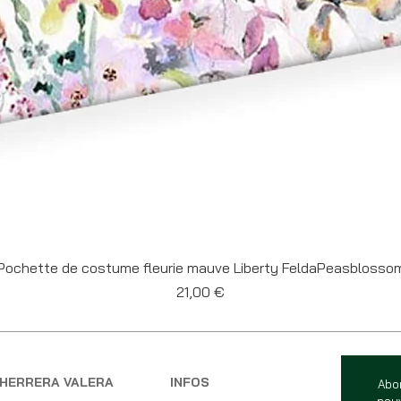
Aperçu rapide
Pochette de costume fleurie mauve Liberty FeldaPeasblosso
Prix
21,00 €
HERRERA VALERA
INFOS
Abo
nouv