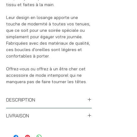
tissu et faites à la main.
Leur design en losange apporte une
touche de modernité à toutes vos tenues,
que ce soit pour une soirée spéciale ou
simplement pour égayer votre journée.
Fabriquées avec des matériaux de qualité,
ces boucles d'oreilles sont légères et
confortables à porter.
Offrez-vous ou offrez à un être cher cet
accessoire de mode intemporel qui ne
manquera pas de faire tourner les têtes.
DESCRIPTION
*Nos boucles d'oreilles CARMEN sont
LIVRAISON
fabriquées à partir de nos chutes de tissu
Liberty, les puces sont dorées à l'or fin 24
* Si les articles sont de stock (hors
carats.
personnalisation), votre commande partira
*Notre tissu est émaillé ce qui lui donne