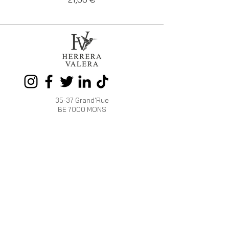
35-37 Grand'Rue
BE 7000 MONS
Tél.
+32 486 59 41 54
OUVERT :
Du mardi au samedi de 10h à 18h
HERRERA
INFOS
VALERA
Programme de
La marque
fidélité
HV
Livraison et Retour