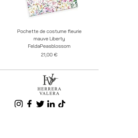
Pochette de costume fleurie
Pochette de costume 
mauve Liberty
Liberty Felda Cornf
FeldaPeasblossom
Prix
21,00 €
35-37 Grand'Rue
BE 7000 MONS
Tél.
+32 486 59 41 54