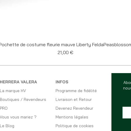
Aperçu rapide
Pochette de costume fleurie mauve Liberty FeldaPeasblosso
Prix
21,00 €
HERRERA VALERA
INFOS
Abo
nouv
La marque HV
Programme de fidélité
Boutiques / Revendeurs
Livraison et Retour
PRO
Devenez Revendeur
Vous vous mariez ?
Mentions légales
Le Blog
Politique de cookies