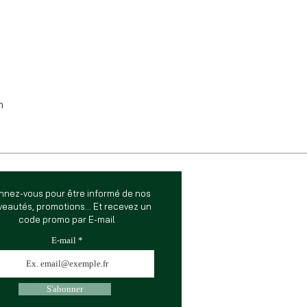
m
nnez-vous pour être informé de nos
eautés, promotions... Et recevez un
code promo par E-mail
E-mail
S'abonner