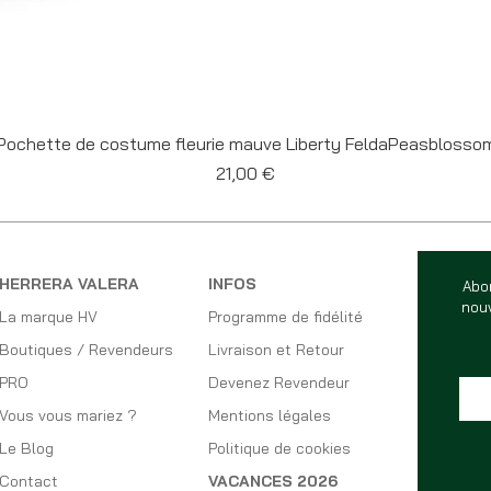
Aperçu rapide
Pochette de costume fleurie mauve Liberty FeldaPeasblosso
Prix
21,00 €
HERRERA VALERA
INFOS
Abo
nouv
La marque HV
Programme de fidélité
Boutiques / Revendeurs
Livraison et Retour
PRO
Devenez Revendeur
Vous vous mariez ?
Mentions légales
Le Blog
Politique de cookies
Contact
VACANCES 2026