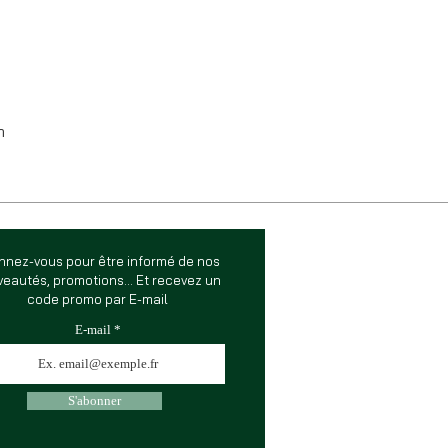
m
nnez-vous pour être informé de nos
eautés, promotions... Et recevez un
code promo par E-mail
E-mail
S'abonner