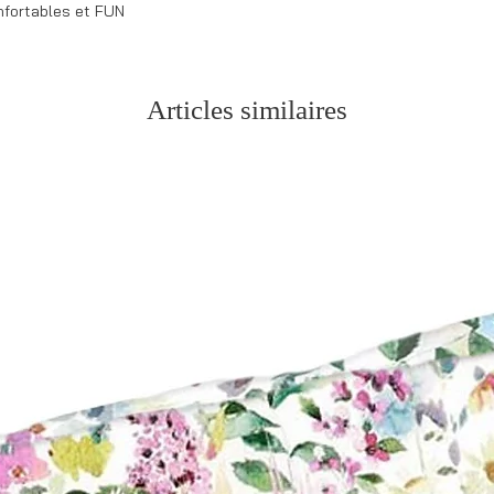
de confection.
nfortables et FUN
* Pour les commande
des initiales, modifi
production.
Articles similaires