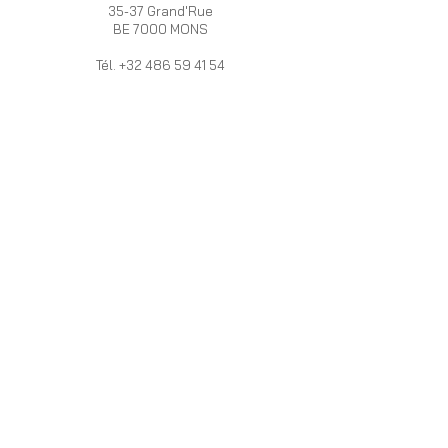
35-37 Grand'Rue
BE 7000 MONS
Tél.
+32 486 59 41 54
OUVERT :
Du mardi au samedi de 10h à 18h
HERRERA
INFOS
VALERA
Programme de
La marque
fidélité
HV
Livraison et Retour
Boutiques /
Devenez
Revendeurs
Revendeur
PRO
Mentions légales
Vous vous
Politique de
mariez ?
cookies
Le Blog
VACANCES 2026