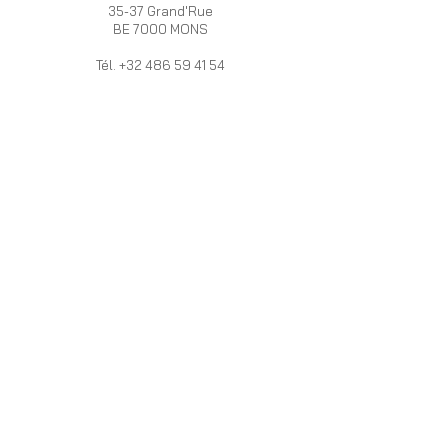
35-37 Grand'Rue
BE 7000 MONS
Tél.
+32 486 59 41 54
OUVERT :
Du mardi au samedi de 10h à 18h
HERRERA
INFOS
VALERA
Programme de
La marque
fidélité
HV
Livraison et Retour
Boutiques /
Devenez
Revendeurs
Revendeur
PRO
Mentions légales
Vous vous
Politique de
mariez ?
cookies
Le Blog
VACANCES 2026