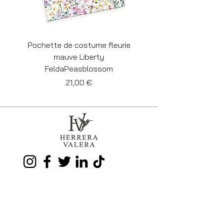
Pochette de costume fleurie
Pochette de costume 
mauve Liberty
Liberty Felda Cornf
FeldaPeasblossom
Prix
21,00 €
35-37 Grand'Rue
BE 7000 MONS
Tél.
+32 486 59 41 54