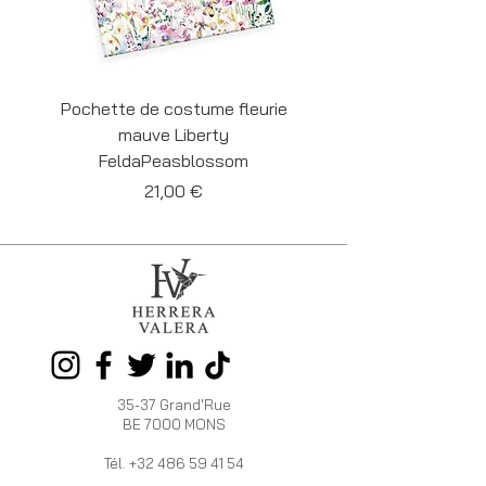
Pochette de costume fleurie
Pochette de costume 
mauve Liberty
Liberty Felda Cornf
FeldaPeasblossom
Prix
21,00 €
35-37 Grand'Rue
BE 7000 MONS
Tél.
+32 486 59 41 54