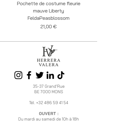
Pochette de costume fleurie
Pochette de costume 
mauve Liberty
Liberty Felda Cornf
FeldaPeasblossom
Prix
21,00 €
35-37 Grand'Rue
BE 7000 MONS
Tél.
+32 486 59 41 54
OUVERT :
Du mardi au samedi de 10h à 18h
HERRERA
INFOS