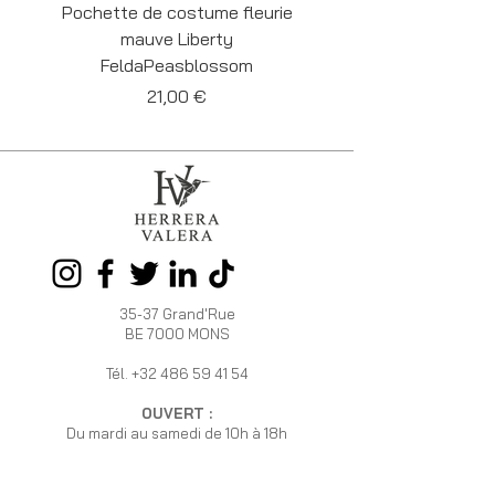
Pochette de costume fleurie
Pochette de costume 
mauve Liberty
Liberty Felda Cornf
FeldaPeasblossom
Prix
21,00 €
35-37 Grand'Rue
BE 7000 MONS
Tél.
+32 486 59 41 54
OUVERT :
Du mardi au samedi de 10h à 18h
HERRERA
INFOS