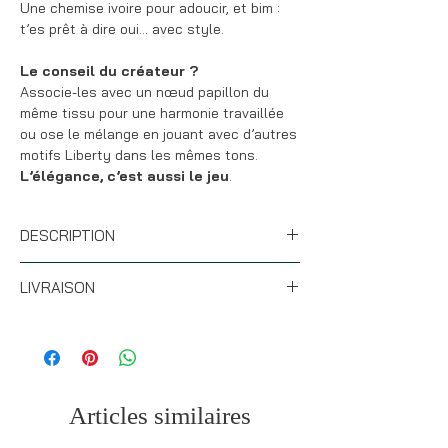
Une chemise ivoire pour adoucir, et bim :
t’es prêt à dire oui… avec style.
Le conseil du créateur ?
Associe-les avec un nœud papillon du
même tissu pour une harmonie travaillée
ou ose le mélange en jouant avec d’autres
motifs Liberty dans les mêmes tons.
L’élégance, c’est aussi le jeu
.
DESCRIPTION
* Matériaux: laiton de qualité supérieur
LIVRAISON
plaqué rhodié
* Diamètre extérieur : +-19 mm
* Les boutons de manchette sont réalisés
* Tissu : 100% coton Liberty
à la commande, la production est de 1 à 2
* Boutons de manchette plats - non
jours.
bombé
* Pour les
commandes personnalisées avec des
Articles similaires
Nos boutons de manchette sont fabriqués
initiales comptez 2-3 jours de production.
à la main dans notre atelier de Mons en