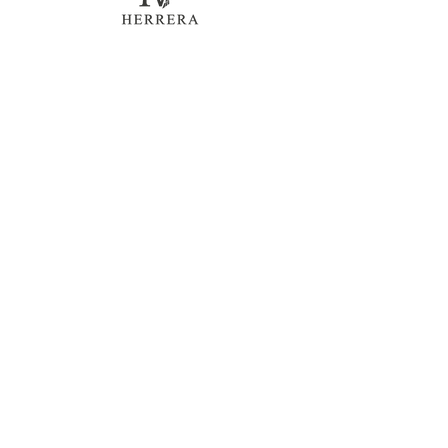
35-37 Grand'Rue
BE 7000 MONS
Tél.
+32 486 59 41 54
OUVERT :
Du mardi au samedi de 10h à 18h
HERRERA
INFOS
VALERA
Programme de
La marque
fidélité
HV
Livraison et Retour
Boutiques /
Devenez
Revendeurs
Revendeur
PRO
Mentions légales