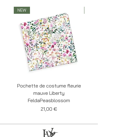
Belgique. Chaque pièce est unique.
NEW
NEW
Pochette de costume fleurie
Pochette de costume 
mauve Liberty
Liberty Felda Cornf
FeldaPeasblossom
Prix
21,00 €