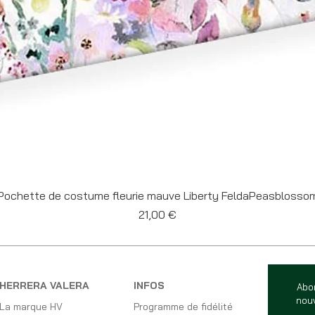
Aperçu rapide
Pochette de costume fleurie mauve Liberty FeldaPeasblosso
Prix
21,00 €
HERRERA VALERA
INFOS
Abo
nouv
La marque HV
Programme de fidélité