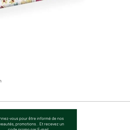
m
nnez-vous pour être informé de nos
eautés, promotions... Et recevez un
code promo par E-mail