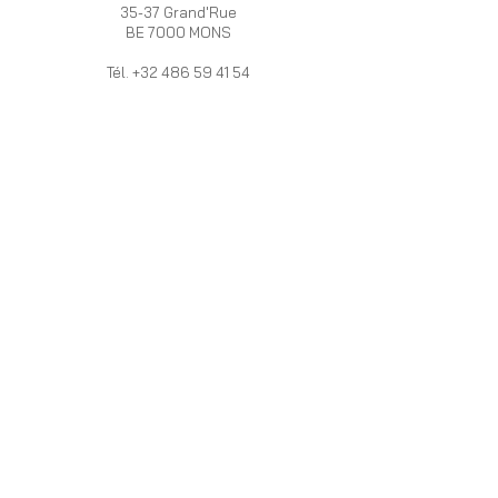
35-37 Grand'Rue
BE 7000 MONS
Tél.
+32 486 59 41 54
OUVERT :
Du mardi au samedi de 10h à 18h
HERRERA
INFOS
VALERA
Programme de
La marque
fidélité
HV
Livraison et Retour
Boutiques /
Devenez
Revendeurs
Revendeur
PRO
Mentions légales
Vous vous
Politique de
mariez ?
cookies
Le Blog
VACANCES 2026