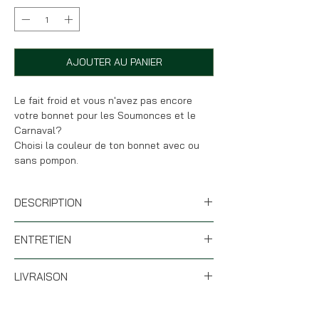
AJOUTER AU PANIER
Le fait froid et vous n'avez pas encore
votre bonnet pour les Soumonces et le
Carnaval?
Choisi la couleur de ton bonnet avec ou
sans pompon.
DESCRIPTION
* Composition 100% acrylique Soft-Touch -
ENTRETIEN
touché doux, il ne gratte pas
* Taille unique adulte
* Laver en machine sur l'envers à 30° et
LIVRAISON
sans essorage.
Et faire sécher à plat, comme une crêpe
* Si les articles sont de stock (hors
hi hi.
personnalisation), votre commande partira