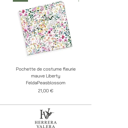
des initiales, modifications... comptez 2-3
jours de production.
Pochette de costume fleurie
Pochette de costume 
mauve Liberty
Liberty Felda Cornf
FeldaPeasblossom
Prix
21,00 €