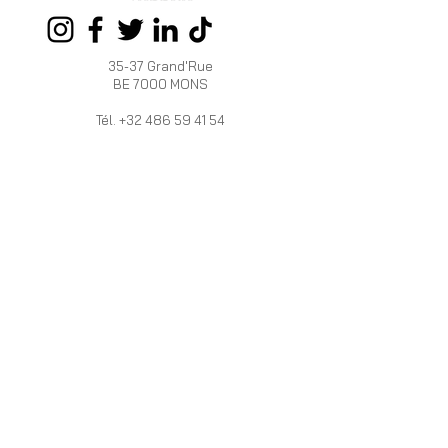
35-37 Grand'Rue
BE 7000 MONS
Tél.
+32 486 59 41 54
OUVERT :
Du mardi au samedi de 10h à 18h
HERRERA
INFOS
VALERA
Programme de
La marque
fidélité
HV
Livraison et Retour
Boutiques /
Devenez
Revendeurs
Revendeur
PRO
Mentions légales
Vous vous
Politique de
mariez ?