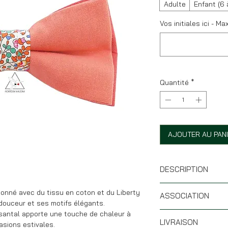
Adulte
Enfant (6 
Vos initiales ici - Ma
Quantité
*
AJOUTER AU PAN
DESCRIPTION
* Taille : 12 x 6 cm
ionné avec du tissu en coton et du Liberty
ASSOCIATION
* Forme battoir
 douceur et ses motifs élégants.
* Battoir arrière: t
 santal apporte une touche de chaleur à
Le noeud papillon El
* Battoir avant: tis
LIVRAISON
asions estivales.
blanche, rose pâle