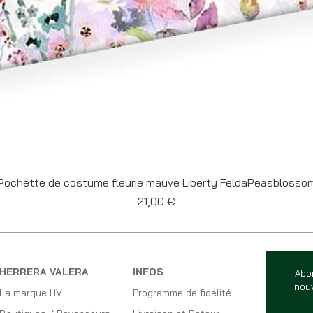
Aperçu rapide
Pochette de costume fleurie mauve Liberty FeldaPeasblosso
Prix
21,00 €
HERRERA VALERA
INFOS
Abo
nouv
La marque HV
Programme de fidélité