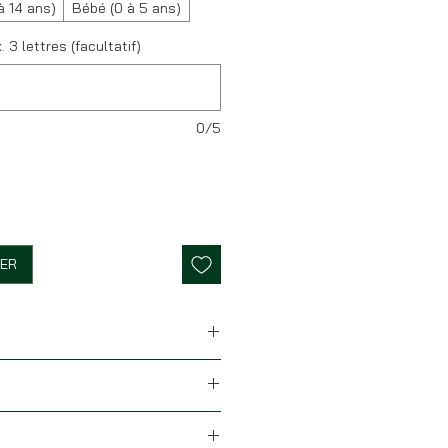
à 14 ans)
Bébé (0 à 5 ans)
x. 3 lettres (facultatif)
0/5
IER
issu 100% coton coloris santal
oïse sera parfait sur une chemise
su 100% coton coloris corail