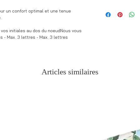
* Bague (centre du 
Si ton noeud est 
* Tour de cou ajustab
ur un confort optimal et une tenue
ta commande part
35cm à 58cm)
.
lundi au vendredi 
* Disponible en tail
Si ton article es
 vos initiales au dos du noeudNous vous
confection.
es - Max. 3 lettres - Max. 3 lettres
Pour les comman
texte, des initial
3 jours de produc
Retours possibles
Un doute sur la taill
Articles similaires
répond rapidement.