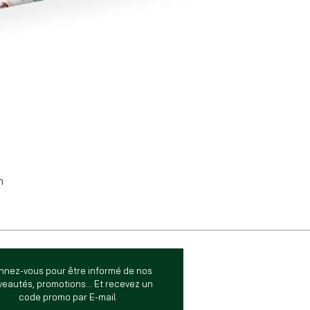
m
nnez-vous pour être informé de nos
eautés, promotions... Et recevez un
code promo par E-mail