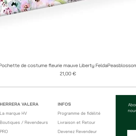
Aperçu rapide
Pochette de costume fleurie mauve Liberty FeldaPeasblosso
Prix
21,00 €
HERRERA VALERA
INFOS
Abo
nouv
La marque HV
Programme de fidélité
Boutiques / Revendeurs
Livraison et Retour
PRO
Devenez Revendeur