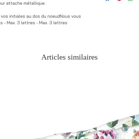
35cm à 58cm)
eur attache métallique.
mardi au vendredi (h
* Disponible en taill
* Si vos articles so
* Nous vous offrons 
 vos initiales au dos du noeudNous vous
de confection.
noeud papillon avec 
es - Max. 3 lettres - Max. 3 lettres
* Pour les commande
L'impression se fai
des initiales, modifi
production.
Articles similaires