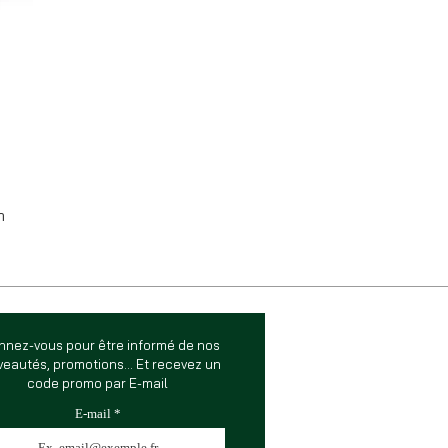
m
nnez-vous pour être informé de nos
eautés, promotions... Et recevez un
code promo par E-mail
E-mail