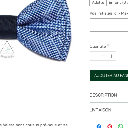
Adulte
Enfant (6 
Vos initiales ici - Ma
Quantité
*
AJOUTER AU PAN
DESCRIPTION
* Taille : 12 x 6 cm
LIVRAISON
* Forme battoir
* Tissu 100% coton
* Si les articles son
* Tour de cou ajustab
ra Valera sont cousus pré-noué et se
votre commande part