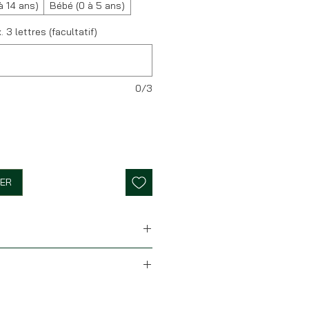
à 14 ans)
Bébé (0 à 5 ans)
x. 3 lettres (facultatif)
0/3
IER
t de stock (hors personnalisation),
le allant de la taille XS à XXL (de
ira sous 24H. Nous postons du