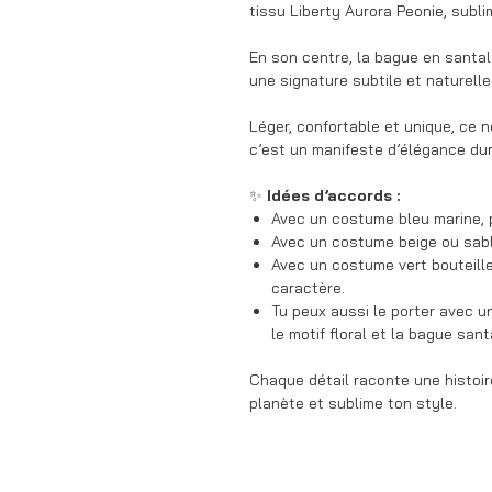
tissu Liberty Aurora Peonie, subli
En son centre, la bague en santa
une signature subtile et naturelle
Léger, confortable et unique, ce 
c’est un manifeste d’élégance du
✨
Idées d’accords :
Avec un costume bleu marine, p
Avec un costume beige ou sable
Avec un costume vert bouteille,
caractère.
Tu peux aussi le porter avec u
le motif floral et la bague san
Chaque détail raconte une histoire
planète et sublime ton style.