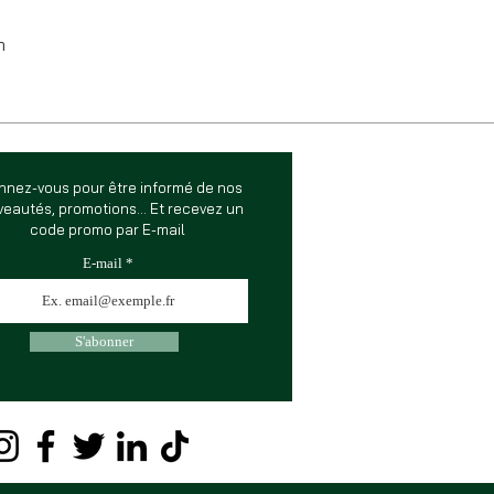
m
nnez-vous pour être informé de nos
eautés, promotions... Et recevez un
code promo par E-mail
E-mail
S'abonner