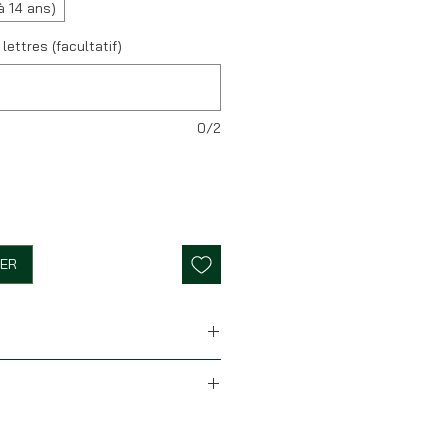
à 14 ans)
 lettres (facultatif)
0/2
IER
 liège
tock (hors personnalisation),
berty Aurora Péonie
ira sous 24H. Nous postons du