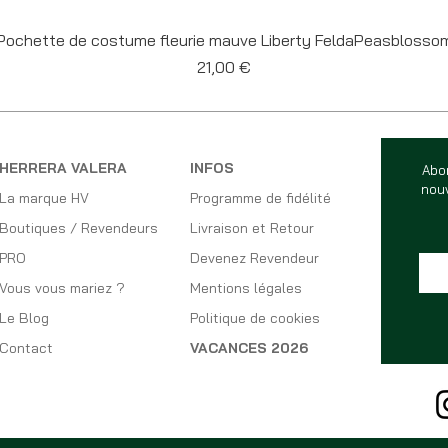
Aperçu rapide
Pochette de costume fleurie mauve Liberty FeldaPeasblosso
Prix
21,00 €
HERRERA VALERA
INFOS
Abo
nouv
La marque HV
Programme de fidélité
Boutiques / Revendeurs
Livraison et Retour
PRO
Devenez Revendeur
Vous vous mariez ?
Mentions légales
Le Blog
Politique de cookies
Contact
VACANCES 2026