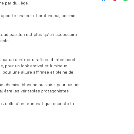
* Bague (centre) : c
mé par du liège.
lundi au vendredi 
* Tour de cou ajustab
Si ton article es
35cm à 58cm)
l apporte chaleur et profondeur, comme
confection.
* Disponible en taill
.
Pour les comman
texte, des initial
nœud papillon est plus qu’un accessoire —
3 jours de produc
rable.
Retours possibles
Un doute sur la taill
répond rapidement.
our un contraste raffiné et intemporel.
, pour un look estival et lumineux.
 pour une allure affirmée et pleine de
ne chemise blanche ou ivoire, pour laisser
tal être les véritables protagonistes.
 : celle d’un artisanat qui respecte la