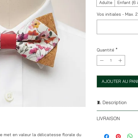
Adulte
Enfant (6 
Vos initiales - Max. 2
Quantité
*
AJOUTER AU PAN
🧵 Description
* Taille : 11,5 x 6 cm
LIVRAISON
* Forme pointue
* Battoir arrière : du
Si ton noeud de s
* Battoir avant : Li
 met en valeur la délicatesse florale du
ta commande part