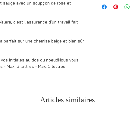
Si ton noeud est 
ert sauge avec un soupçon de rose et
* Tour de cou ajustab
ta commande part
35cm à 58cm)
lundi au vendredi 
* Disponible en tail
Si ton article es
alera, c'est l'assurance d'un travail fait
confection.
Pour les comman
texte, des initial
 parfait sur une chemise beige et bien sûr
3 jours de produc
Retours possibles
Un doute sur la taill
 vos initiales au dos du noeudNous vous
répond rapidement.
es - Max. 3 lettres - Max. 3 lettres
Articles similaires