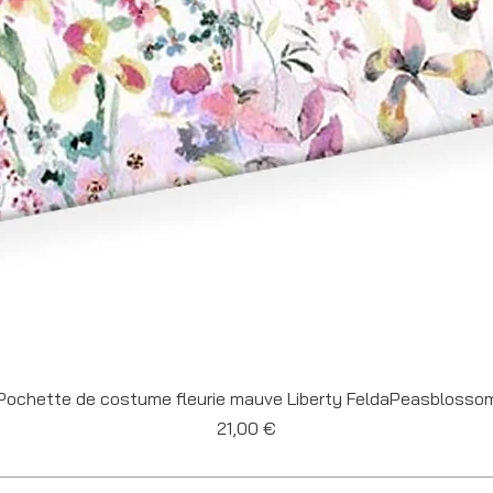
Aperçu rapide
Pochette de costume fleurie mauve Liberty FeldaPeasblosso
Prix
21,00 €