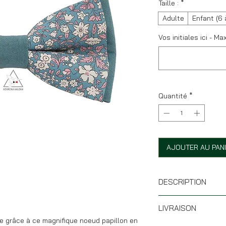
Taille :
*
Adulte
Enfant (6 
Vos initiales ici - Ma
Quantité
*
AJOUTER AU PAN
DESCRIPTION
* Taille : 12 x 6 cm
LIVRAISON
* Forme battoir
e grâce à ce magnifique noeud papillon en
* Tissu 100% coton