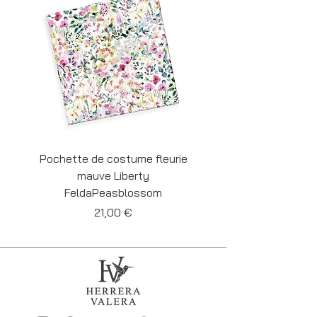
jours de production.
Pochette de costume fleurie
Pochette de costume 
mauve Liberty
Liberty Felda Cornf
FeldaPeasblossom
Prix
21,00 €