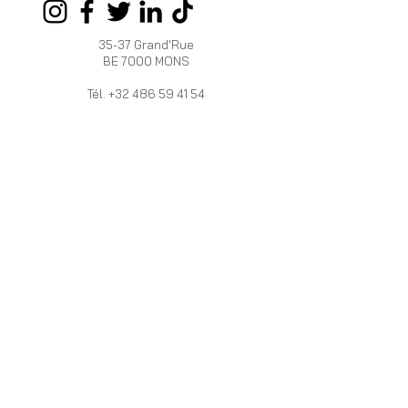
35-37 Grand'Rue
BE 7000 MONS
Tél.
+32 486 59 41 54
OUVERT :
Du mardi au samedi de 10h à 18h
HERRERA
INFOS
VALERA
Programme de
La marque
fidélité
HV
Livraison et Retour
Boutiques /
Devenez
Revendeurs
Revendeur
PRO
Mentions légales
Vous vous
Politique de
mariez ?
cookies