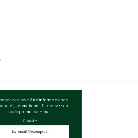
m
nnez-vous pour être informé de nos
eautés, promotions... Et recevez un
code promo par E-mail
E-mail