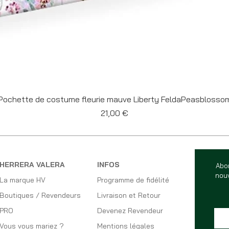
Aperçu rapide
Pochette de costume fleurie mauve Liberty FeldaPeasblosso
Prix
21,00 €
HERRERA VALERA
INFOS
Abo
nouv
La marque HV
Programme de fidélité
Boutiques / Revendeurs
Livraison et Retour
PRO
Devenez Revendeur
Vous vous mariez ?
Mentions légales