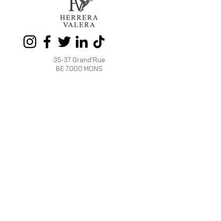
35-37 Grand'Rue
BE 7000 MONS
Tél.
+32 486 59 41 54
OUVERT :
Du mardi au samedi de 10h à 18h
HERRERA
INFOS
VALERA
Programme de
La marque
fidélité
HV
Livraison et Retour
Boutiques /
Devenez
Revendeurs
Revendeur
PRO
Mentions légales