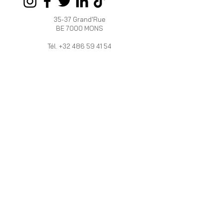
35-37 Grand'Rue
BE 7000 MONS
Tél.
+32 486 59 41 54
OUVERT :
Du mardi au samedi de 10h à 18h
HERRERA
INFOS
VALERA
Programme de
La marque
fidélité
HV
Livraison et Retour
Boutiques /
Devenez
Revendeurs
Revendeur
PRO
Mentions légales
Vous vous
Politique de
mariez ?
cookies