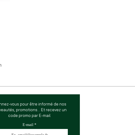
m
nnez-vous pour être informé de nos
eautés, promotions... Et recevez un
code promo par E-mail
E-mail