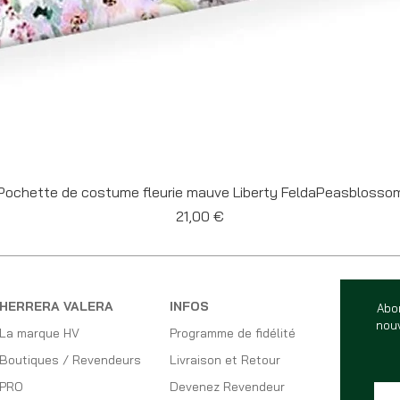
Aperçu rapide
Pochette de costume fleurie mauve Liberty FeldaPeasblosso
Prix
21,00 €
HERRERA VALERA
INFOS
Abo
nouv
La marque HV
Programme de fidélité
Boutiques / Revendeurs
Livraison et Retour
PRO
Devenez Revendeur