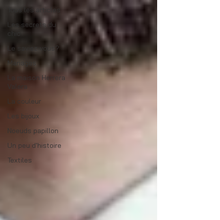
Tous les articles
Les secrets du
chic
Le saviez-vous?
Mariages
La maison Herrera
Valera
La couleur
Les bijoux
Noeuds papillon
Un peu d'histoire
Textiles