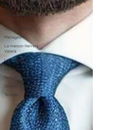
Tous les articles
Les secrets du
chic
Le saviez-vous?
Mariages
La maison Herrera
Valera
La couleur
Les bijoux
Noeuds papillon
Un peu d'histoire
Textiles