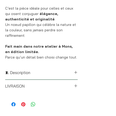
C’est la pièce idéale pour celles et ceux
qui osent conjuguer
élégance,
authenticité et originalité
.
Un noeud papillon qui célèbre la nature et
la couleur, sans jamais perdre son
raffinement.
Fait main dans notre atelier à Mons,
en édition limitée.
Parce qu’un détail bien choisi change tout.
🧵 Description
* Taille : 11,5 x 6 cm
LIVRAISON
* Forme pointue
* Battoir arrière : du liège
Si ton noeud de stock (hors
* Battoir avant : Liberty Bouquet Parade
personnalisation), ta commande partira
Ultramarine
sous 24H. Nous postons du lundi au
* Bague (centre) : coton uni vert jade
vendredi (hors fériés et congés).
* Tour de cou ajustable allant de la taille