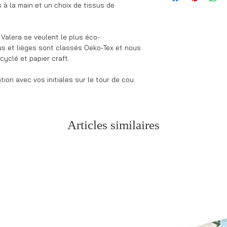
35cm à 58cm)
 à la main et un choix de tissus de
mardi au vendredi (h
* Disponible en taill
* Si vos articles so
* Nous vous offrons 
de confection.
noeud papillon avec 
Valera se veulent le plus éco-
* Pour les commande
lettres. L'impression
us et lièges sont classés Oeko-Tex et nous
des initiales, modifi
yclé et papier craft.
production.
ion avec vos initiales sur le tour de cou.
Articles similaires