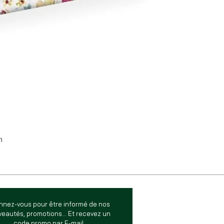
m
nnez-vous pour être informé de nos
eautés, promotions... Et recevez un
code promo par E-mail