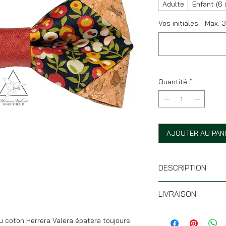
Adulte
Enfant (6 
Vos initiales - Max. 3
Quantité
*
AJOUTER AU PAN
DESCRIPTION
* Taille : 11,5 x 6 cm
LIVRAISON
* Forme pointue
* Tissu 100% coton L
* Si les articles son
* Tour de cou ajustab
su coton Herrera Valera épatera toujours
votre commande part