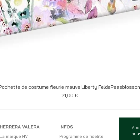
Aperçu rapide
Pochette de costume fleurie mauve Liberty FeldaPeasblosso
Prix
21,00 €
HERRERA VALERA
INFOS
Abo
nouv
La marque HV
Programme de fidélité