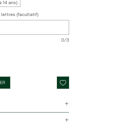
à 14 ans)
 lettres (facultatif)
0/3
IER
iberty et tissu en liège
t de stock (hors personnalisation),
le allant de la taille XS à XXL (de
ira sous 24H. Nous postons du