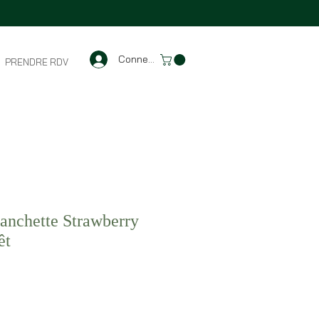
Connexion
PRENDRE RDV
anchette Strawberry
êt