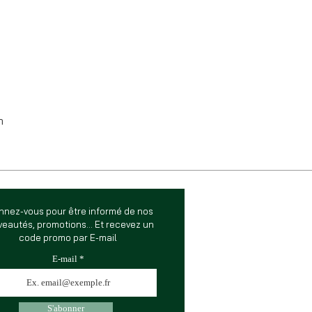
m
nnez-vous pour être informé de nos
eautés, promotions... Et recevez un
code promo par E-mail
E-mail
S'abonner