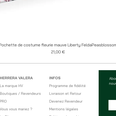
Aperçu rapide
Pochette de costume fleurie mauve Liberty FeldaPeasblosso
Prix
21,00 €
HERRERA VALERA
INFOS
Abo
nouv
La marque HV
Programme de fidélité
Boutiques / Revendeurs
Livraison et Retour
PRO
Devenez Revendeur
Vous vous mariez ?
Mentions légales